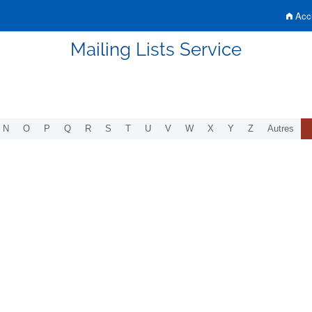
Accu
Mailing Lists Service
N
O
P
Q
R
S
T
U
V
W
X
Y
Z
Autres