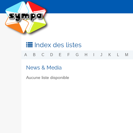
Index des listes
A
B
C
D
E
F
G
H
I
J
K
L
M
News & Media
Aucune liste disponible