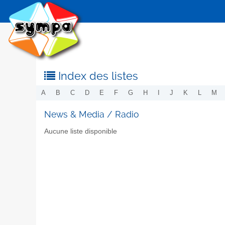
Index des listes
A
B
C
D
E
F
G
H
I
J
K
L
M
News & Media / Radio
Aucune liste disponible