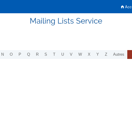
Accu
Mailing Lists Service
N
O
P
Q
R
S
T
U
V
W
X
Y
Z
Autres