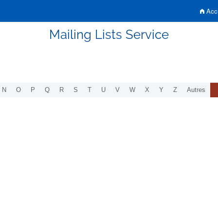
Accu
Mailing Lists Service
N
O
P
Q
R
S
T
U
V
W
X
Y
Z
Autres