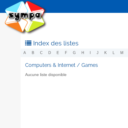
Index des listes
A
B
C
D
E
F
G
H
I
J
K
L
M
Computers & Internet / Games
Aucune liste disponible